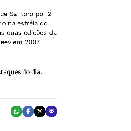
ice Santoro por 2
do na estréia do
mas duas edições da
reev em 2007.
staques do dia.