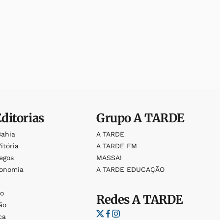
Editorias
Grupo
A TARDE
Bahia
A TARDE
itória
A TARDE FM
egos
MASSA!
ronomia
A TARDE EDUCAÇÃO
o
o
Redes
A TARDE
ão
ca