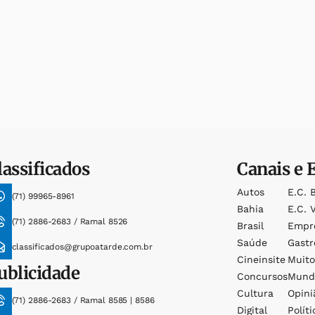
lassificados
Canais e 
Autos
E.c. 
(71) 99965-8961
Bahia
E.c. V
(71) 2886-2683 / Ramal 8526
Brasil
Empr
Saúde
Gast
classificados@grupoatarde.com.br
Cineinsite
Muit
ublicidade
Concursos
Mund
Cultura
Opini
(71) 2886-2683 / Ramal 8585 | 8586
Digital
Políti