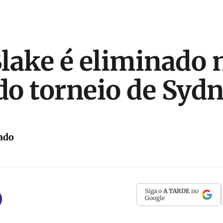
lake é eliminado 
 do torneio de Syd
ado
Siga o
A TARDE
no
Google