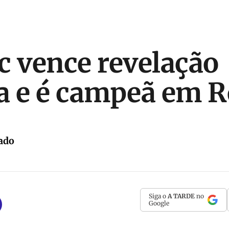
c vence revelação
a e é campeã em 
ado
Siga o
A TARDE
no
Google