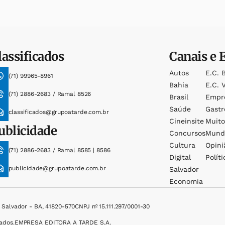
lassificados
Canais e 
Autos
E.c. 
(71) 99965-8961
Bahia
E.c. V
(71) 2886-2683 / Ramal 8526
Brasil
Empr
Saúde
Gast
classificados@grupoatarde.com.br
Cineinsite
Muit
ublicidade
Concursos
Mund
Cultura
Opini
(71) 2886-2683 / Ramal 8585 | 8586
Digital
Políti
publicidade@grupoatarde.com.br
Salvador
Economia
, Salvador - BA, 41820-570
CNPJ nº 15.111.297/0001-30
ados.
EMPRESA EDITORA A TARDE S.A.