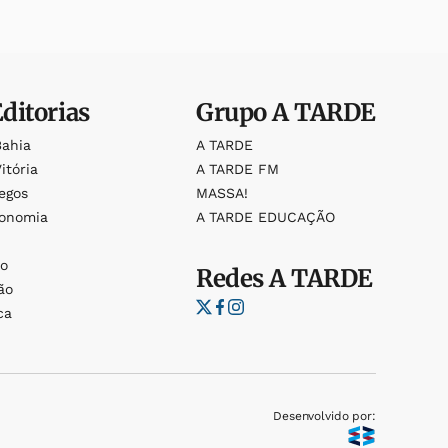
Editorias
Grupo
A TARDE
Bahia
A TARDE
itória
A TARDE FM
egos
MASSA!
ronomia
A TARDE EDUCAÇÃO
o
o
Redes
A TARDE
ão
ca
Desenvolvido por: