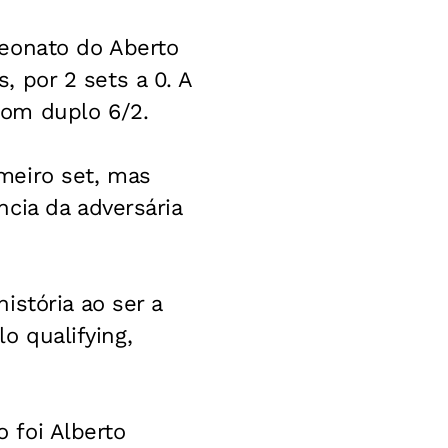
peonato do Aberto
s, por 2 sets a 0. A
com duplo 6/2.
meiro set, mas
cia da adversária
istória ao ser a
lo qualifying,
o foi Alberto