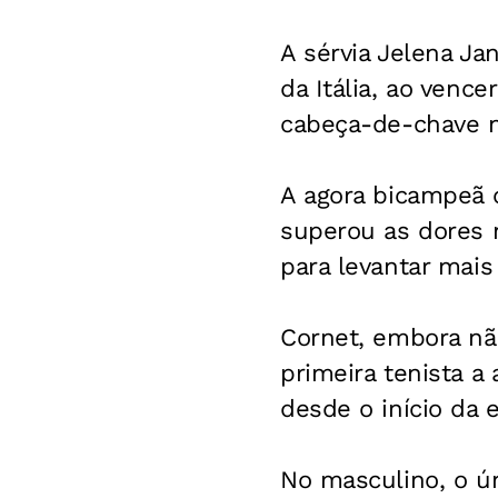
A sérvia Jelena J
da Itália, ao vence
cabeça-de-chave n
A agora bicampeã 
superou as dores n
para levantar mais
Cornet, embora não
primeira tenista a 
desde o início da 
No masculino, o úni