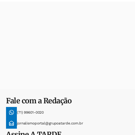
Fale com a Redação
(71) 99601-0020
jornalismoportal@grupoatarde.com.br
Assine
A TARDE