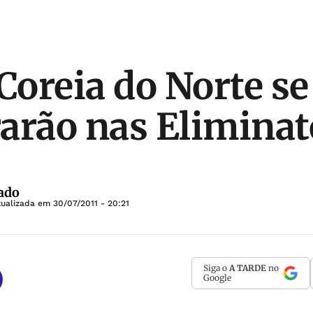
 Coreia do Norte se
arão nas Eliminat
ado
tualizada em
30/07/2011 - 20:21
Siga o
A TARDE
no
Google