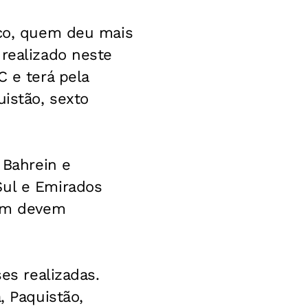
ico, quem deu mais
 realizado neste
C e terá pela
uistão, sexto
 Bahrein e
Sul e Emirados
bém devem
es realizadas.
, Paquistão,