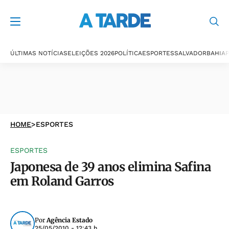
ÚLTIMAS NOTÍCIAS
ELEIÇÕES 2026
POLÍTICA
ESPORTES
SALVADOR
BAHIA
P
HOME
>
ESPORTES
ESPORTES
Japonesa de 39 anos elimina Safina
em Roland Garros
Por
Agência Estado
25/05/2010 - 12:43 h