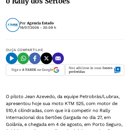
o Rally dos Sertões
Por
Agencia Estado
19/07/2006 - 20:09 h
OUÇA
COMPARTILHE
Nos adicione às suas
fontes
Siga o
A TARDE
no Google
preferidas
O piloto Jean Azevedo, da equipe Petrobrás/Lubrax,
apresentou hoje sua moto KTM 525, com motor de
510,4 cilindradas, com que irá competir no Rally
Internacional dos Sertões (largada no dia 27, em
Goiânia, e chegada em 4 de agosto, em Porto Seguro,