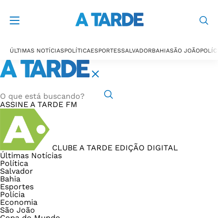
ÚLTIMAS NOTÍCIAS
POLÍTICA
ESPORTES
SALVADOR
BAHIA
SÃO JOÃO
POLÍC
ASSINE
A TARDE FM
CLUBE A TARDE
EDIÇÃO DIGITAL
Últimas Notícias
Política
Salvador
Bahia
Esportes
Polícia
Economia
São João
Copa do Mundo