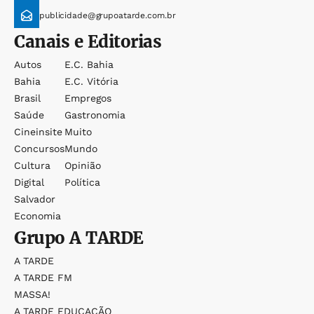
publicidade@grupoatarde.com.br
Canais e Editorias
Autos
E.c. Bahia
Bahia
E.c. Vitória
Brasil
Empregos
Saúde
Gastronomia
Cineinsite
Muito
Concursos
Mundo
Cultura
Opinião
Digital
Política
Salvador
Economia
Grupo
A TARDE
A TARDE
A TARDE FM
MASSA!
A TARDE EDUCAÇÃO