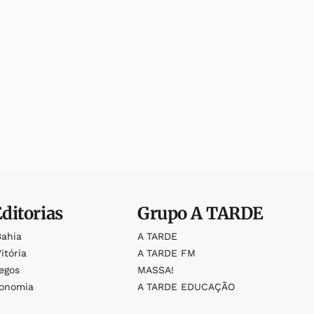
Editorias
Grupo
A TARDE
Bahia
A TARDE
itória
A TARDE FM
egos
MASSA!
ronomia
A TARDE EDUCAÇÃO
o