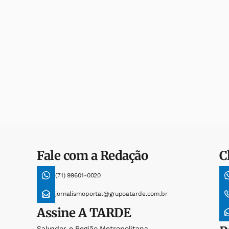
Fale com a Redação
C
(71) 99601-0020
jornalismoportal@grupoatarde.com.br
Assine
A TARDE
Salvador e Região Metropolitana