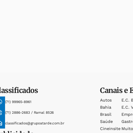
lassificados
Canais e 
Autos
E.c. 
(71) 99965-8961
Bahia
E.c. V
(71) 2886-2683 / Ramal 8526
Brasil
Empr
Saúde
Gast
classificados@grupoatarde.com.br
Cineinsite
Muit