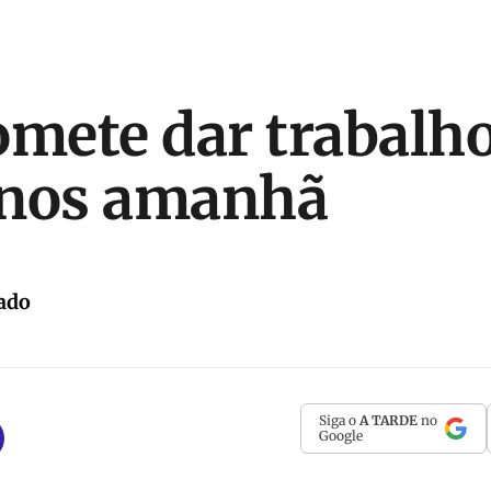
omete dar trabalho
anos amanhã
ado
Siga o
A TARDE
no
Google