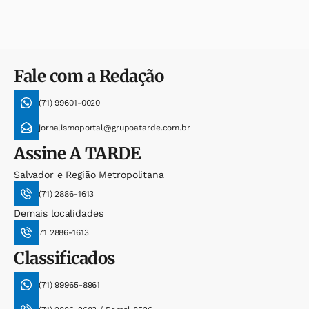
Fale com a Redação
(71) 99601-0020
jornalismoportal@grupoatarde.com.br
Assine
A TARDE
Salvador e Região Metropolitana
(71) 2886-1613
Demais localidades
71 2886-1613
Classificados
(71) 99965-8961