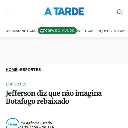
COPA DO MUNDO
ÚLTIMAS NOTÍCIAS
POLÍTICA
ELEIÇÕES 2026
SALV
HOME
>
ESPORTES
ESPORTES
Jefferson diz que não imagina
Botafogo rebaixado
Por
Agência Estado
01/12/2009 - 20:31 h