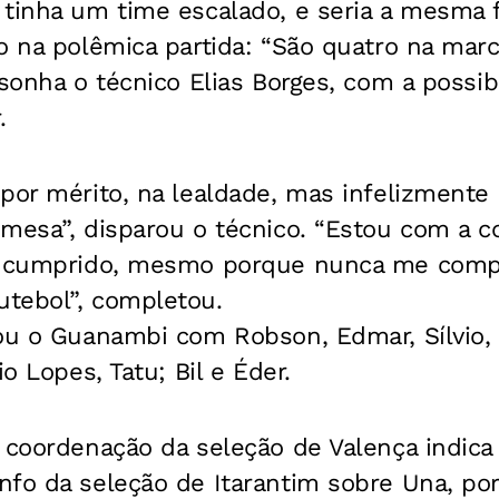
 tinha um time escalado, e seria a mesma
o na polêmica partida: “São quatro na mar
 sonha o técnico Elias Borges, com a possib
.
por mérito, na lealdade, mas infelizmente 
mesa”, disparou o técnico. “Estou com a c
er cumprido, mesmo porque nunca me com
tebol”, completou.
ou o Guanambi com Robson, Edmar, Sílvio, 
io Lopes, Tatu; Bil e Éder.
coordenação da seleção de Valença indica
fo da seleção de Itarantim sobre Una, por