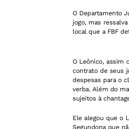
O Departamento Jur
jogo, mas ressalv
local que a FBF de
O Leônico, assim c
contrato de seus j
despesas para o c
verba. Além do mai
sujeitos à chantag
Ele alegou que o L
Segundona que não