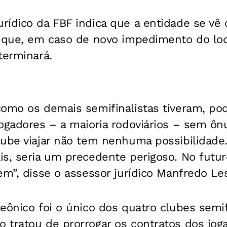
ídico da FBF indica que a entidade se vê o
a que, em caso de novo impedimento do loc
terminará.
omo os demais semifinalistas tiveram, pod
ogadores – a maioria rodoviários – sem ôn
lube viajar não tem nenhuma possibilidade
s, seria um precedente perigoso. No futur
em”, disse o assessor jurídico Manfredo Le
eônico foi o único dos quatro clubes semif
 tratou de prorrogar os contratos dos jog