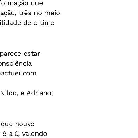
 formação que
cação, três no meio
ilidade de o time
parece estar
onsciência
pactuei com
Nildo, e Adriano;
 que houve
 9 a 0, valendo