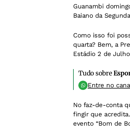
Guanambi domingo,
Baiano da Segunda 
Como isso foi poss
quarta? Bem, a Pr
Estádio 2 de Julho
Tudo sobre
Espo
Entre no can
No faz-de-conta q
fingir que acredit
evento “Bom de Bo