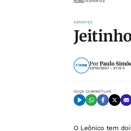
HOME
>
ESPORTES
ESPORTES
Jeitinh
Por
Paulo Simõe
23/10/2007 - 21:15 h
OUÇA
COMPARTILHE
O Leônico tem dois