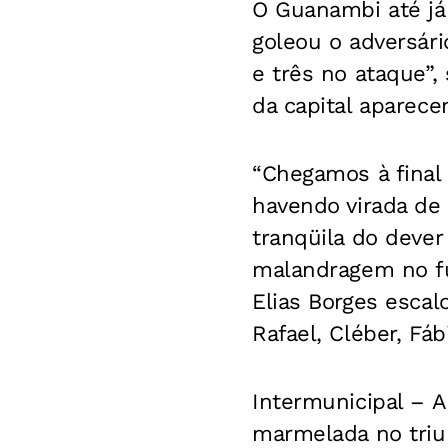
O Guanambi até já
goleou o adversári
e três no ataque”,
da capital aparecer
“Chegamos à final 
havendo virada de 
tranqüila do dev
malandragem no fu
Elias Borges escal
Rafael, Cléber, Fáb
Intermunicipal –
A 
marmelada no triun