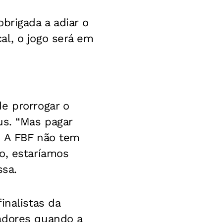
brigada a adiar o
al, o jogo será em
e prorrogar o
us. “Mas pagar
. A FBF não tem
o, estaríamos
ssa.
inalistas da
adores quando a