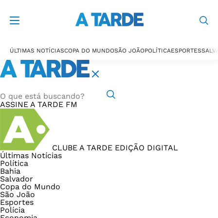
ÚLTIMAS NOTÍCIAS
COPA DO MUNDO
SÃO JOÃO
POLÍTICA
ESPORTES
SALV
ASSINE
A TARDE FM
CLUBE A TARDE
EDIÇÃO DIGITAL
Últimas Notícias
Política
Bahia
Salvador
Copa do Mundo
São João
Esportes
Polícia
Economia