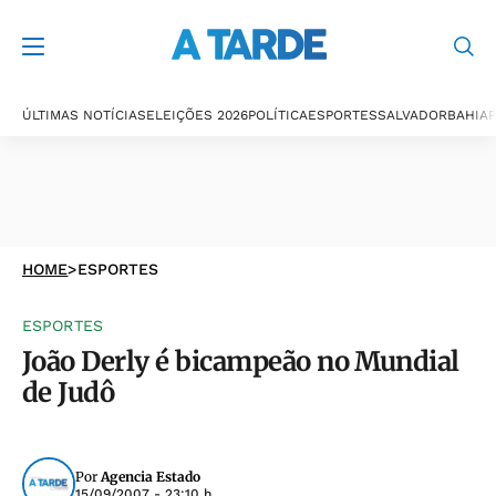
ÚLTIMAS NOTÍCIAS
ELEIÇÕES 2026
POLÍTICA
ESPORTES
SALVADOR
BAHIA
P
HOME
>
ESPORTES
ESPORTES
João Derly é bicampeão no Mundial
de Judô
Por
Agencia Estado
15/09/2007 - 23:10 h