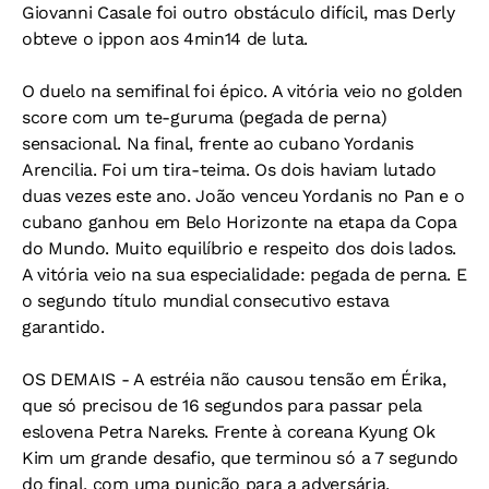
Giovanni Casale foi outro obstáculo difícil, mas Derly
obteve o ippon aos 4min14 de luta.
O duelo na semifinal foi épico. A vitória veio no golden
score com um te-guruma (pegada de perna)
sensacional. Na final, frente ao cubano Yordanis
Arencilia. Foi um tira-teima. Os dois haviam lutado
duas vezes este ano. João venceu Yordanis no Pan e o
cubano ganhou em Belo Horizonte na etapa da Copa
do Mundo. Muito equilíbrio e respeito dos dois lados.
A vitória veio na sua especialidade: pegada de perna. E
o segundo título mundial consecutivo estava
garantido.
OS DEMAIS - A estréia não causou tensão em Érika,
que só precisou de 16 segundos para passar pela
eslovena Petra Nareks. Frente à coreana Kyung Ok
Kim um grande desafio, que terminou só a 7 segundo
do final, com uma punição para a adversária.