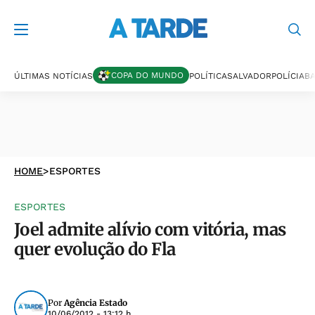
COPA DO MUNDO
ÚLTIMAS NOTÍCIAS
POLÍTICA
SALVADOR
POLÍCIA
BA
HOME
>
ESPORTES
ESPORTES
Joel admite alívio com vitória, mas
quer evolução do Fla
Por
Agência Estado
10/06/2012 - 13:12 h