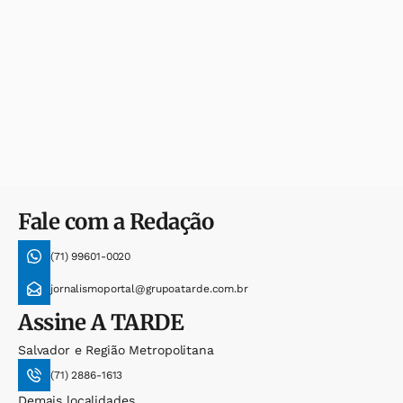
Fale com a Redação
(71) 99601-0020
jornalismoportal@grupoatarde.com.br
Assine
A TARDE
Salvador e Região Metropolitana
(71) 2886-1613
Demais localidades