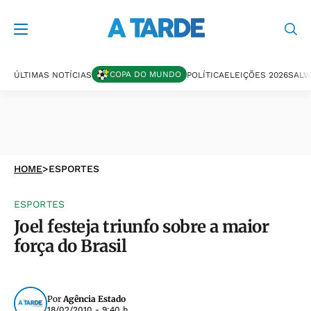
COPA DO MUNDO
ÚLTIMAS NOTÍCIAS
POLÍTICA
ELEIÇÕES 2026
SALV
HOME
>
ESPORTES
ESPORTES
Joel festeja triunfo sobre a maior
força do Brasil
Por
Agência Estado
18/02/2010 - 9:40 h