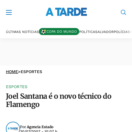
COPA DO MUNDO
ÚLTIMAS NOTÍCIAS
POLÍTICA
SALVADOR
POLÍCIA
BA
HOME
>
ESPORTES
ESPORTES
Joel Santana é o novo técnico do
Flamengo
Por
Agencia Estado
30/07/2007 - 10:07 h