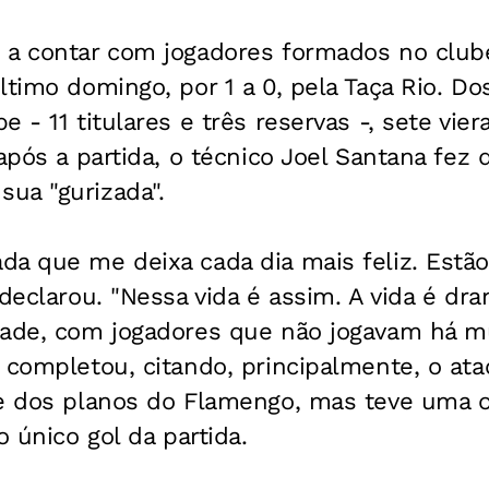
 a contar com jogadores formados no clube
ltimo domingo, por 1 a 0, pela Taça Rio. Do
 - 11 titulares e três reservas -, sete vie
 após a partida, o técnico Joel Santana fez 
ua "gurizada".
da que me deixa cada dia mais feliz. Estã
 declarou. "Nessa vida é assim. A vida é dr
dade, com jogadores que não jogavam há m
 completou, citando, principalmente, o ata
te dos planos do Flamengo, mas teve uma 
o único gol da partida.