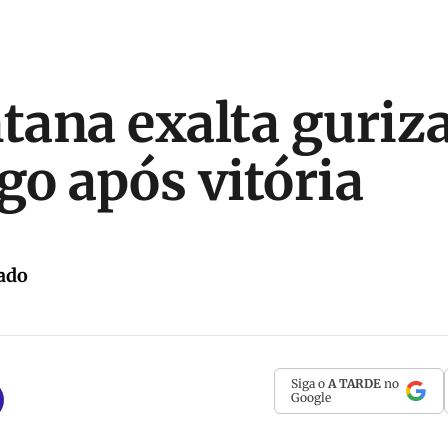
ntana exalta guriz
o após vitória
ado
Siga o
A TARDE
no
Google