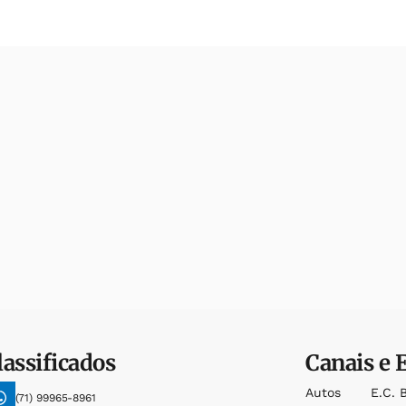
lassificados
Canais e 
Autos
E.c. 
(71) 99965-8961