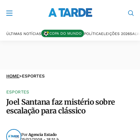
COPA DO MUNDO
ÚLTIMAS NOTÍCIAS
POLÍTICA
ELEIÇÕES 2026
SALV
HOME
>
ESPORTES
ESPORTES
Joel Santana faz mistério sobre
escalação para clássico
Por
Agencia Estado
15/02/2008 - 18:51 h