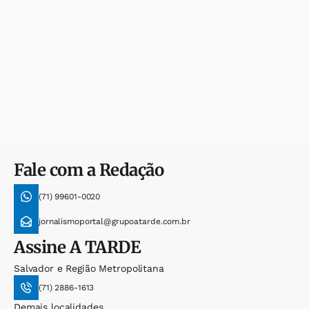
Fale com a Redação
(71) 99601-0020
jornalismoportal@grupoatarde.com.br
Assine
A TARDE
Salvador e Região Metropolitana
(71) 2886-1613
Demais localidades