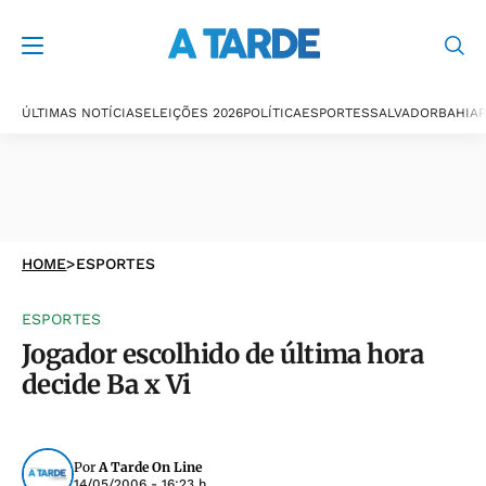
ÚLTIMAS NOTÍCIAS
ELEIÇÕES 2026
POLÍTICA
ESPORTES
SALVADOR
BAHIA
P
HOME
>
ESPORTES
ESPORTES
Jogador escolhido de última hora
decide Ba x Vi
Por
A Tarde On Line
14/05/2006 - 16:23 h