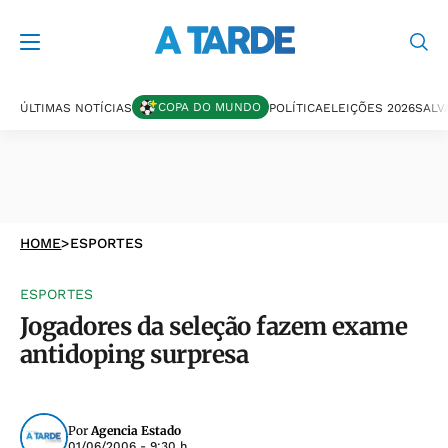
COPA DO MUNDO
ÚLTIMAS NOTÍCIAS
POLÍTICA
ELEIÇÕES 2026
SALV
HOME
>
ESPORTES
ESPORTES
Jogadores da seleção fazem exame
antidoping surpresa
Por
Agencia Estado
01/06/2006 - 9:30 h