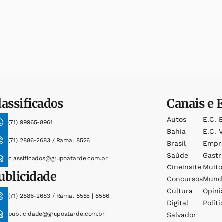
lassificados
Canais e 
Autos
E.c. 
(71) 99965-8961
Bahia
E.c. V
(71) 2886-2683 / Ramal 8526
Brasil
Empr
Saúde
Gast
classificados@grupoatarde.com.br
Cineinsite
Muit
ublicidade
Concursos
Mund
Cultura
Opini
(71) 2886-2683 / Ramal 8585 | 8586
Digital
Políti
publicidade@grupoatarde.com.br
Salvador