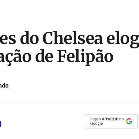
es do Chelsea elo
ação de Felipão
ado
Siga o
A TARDE
no
Google