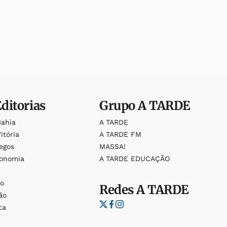
Editorias
Grupo
A TARDE
Bahia
A TARDE
itória
A TARDE FM
egos
MASSA!
ronomia
A TARDE EDUCAÇÃO
o
o
Redes
A TARDE
ão
ca