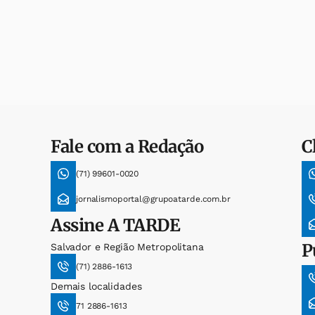
Fale com a Redação
C
(71) 99601-0020
jornalismoportal@grupoatarde.com.br
Assine
A TARDE
P
Salvador e Região Metropolitana
(71) 2886-1613
Demais localidades
71 2886-1613