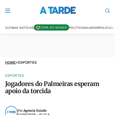
COPA DO MUNDO
ÚLTIMAS NOTÍCIAS
POLÍTICA
SALVADOR
POLÍCIA
BA
HOME
>
ESPORTES
ESPORTES
Jogadores do Palmeiras esperam
apoio da torcida
Por
Agencia Estado
03/06/2009 - 15:32 h