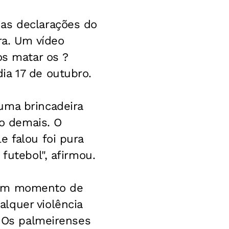
 as declarações do
ra. Um vídeo
os matar os ?
ia 17 de outubro.
uma brincadeira
io demais. O
e falou foi pura
futebol", afirmou.
o um momento de
lquer violência
. Os palmeirenses