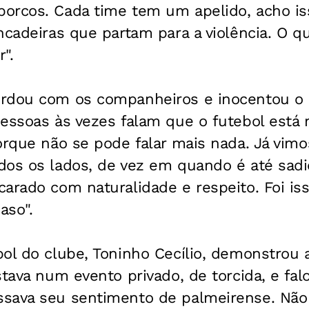
orcos. Cada time tem um apelido, acho is
ncadeiras que partam para a violência. O q
".
rdou com os companheiros e inocentou o 
pessoas às vezes falam que o futebol está
orque não se pode falar mais nada. Já vimo
dos os lados, de vez em quando é até sadio
arado com naturalidade e respeito. Foi is
aso".
ol do clube, Toninho Cecílio, demonstrou 
stava num evento privado, de torcida, e fa
sava seu sentimento de palmeirense. Não 