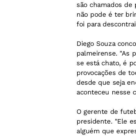
são chamados de p
não pode é ter bri
foi para descontrair
Diego Souza conco
palmeirense. "As 
se está chato, é p
provocações de to
desde que seja enc
aconteceu nesse c
O gerente de futeb
presidente. "Ele e
alguém que expres