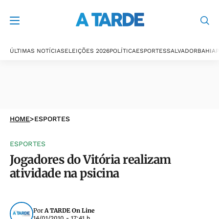
ÚLTIMAS NOTÍCIAS
ELEIÇÕES 2026
POLÍTICA
ESPORTES
SALVADOR
BAHIA
P
HOME
>
ESPORTES
ESPORTES
Jogadores do Vitória realizam
atividade na psicina
Por
A TARDE On Line
14/01/2010 - 17:41 h