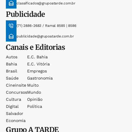
classificados@grupoatarde.com.br
Publicidade
(71) 2886-2683 / Ramal 8585 | 8586
publicidade@grupoatarde.com.br
Canais e Editorias
Autos
E.c. Bahia
Bahia
E.c. Vitória
Brasil
Empregos
Saúde
Gastronomia
Cineinsite
Muito
Concursos
Mundo
Cultura
Opinião
Digital
Política
Salvador
Economia
Grupo
A TARDE