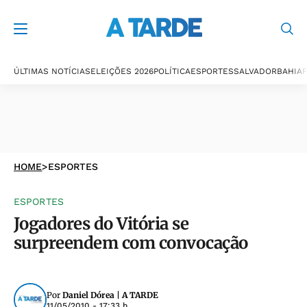
ÚLTIMAS NOTÍCIAS
ELEIÇÕES 2026
POLÍTICA
ESPORTES
SALVADOR
BAHIA
P
HOME
>
ESPORTES
ESPORTES
Jogadores do Vitória se
surpreendem com convocação
Por
Daniel Dórea | A TARDE
11/05/2010 - 17:33 h