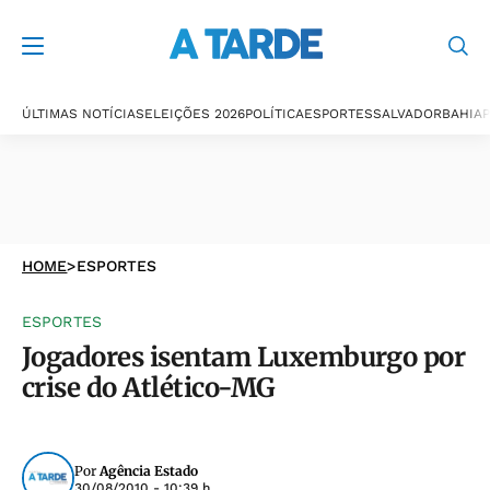
ÚLTIMAS NOTÍCIAS
ELEIÇÕES 2026
POLÍTICA
ESPORTES
SALVADOR
BAHIA
P
HOME
>
ESPORTES
ESPORTES
Jogadores isentam Luxemburgo por
crise do Atlético-MG
Por
Agência Estado
30/08/2010 - 10:39 h