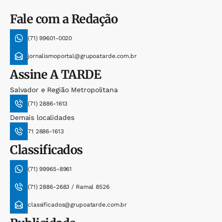
Fale com a Redação
(71) 99601-0020
jornalismoportal@grupoatarde.com.br
Assine
A TARDE
Salvador e Região Metropolitana
(71) 2886-1613
Demais localidades
71 2886-1613
Classificados
(71) 99965-8961
(71) 2886-2683 / Ramal 8526
classificados@grupoatarde.com.br