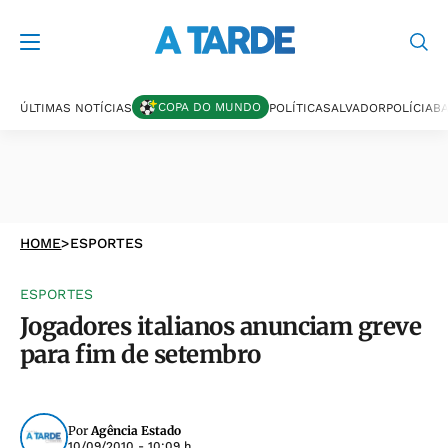
COPA DO MUNDO
ÚLTIMAS NOTÍCIAS
POLÍTICA
SALVADOR
POLÍCIA
BA
HOME
>
ESPORTES
ESPORTES
Jogadores italianos anunciam greve
para fim de setembro
Por
Agência Estado
10/09/2010 - 10:09 h