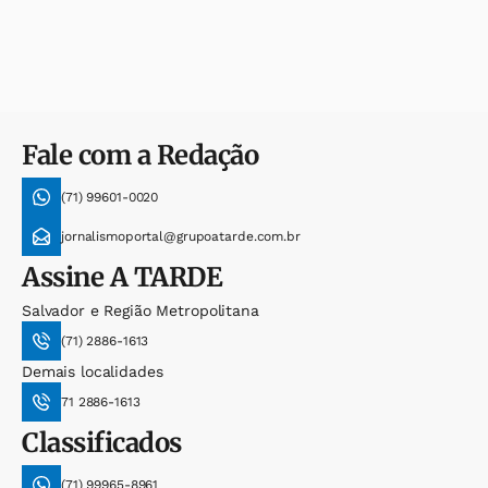
Fale com a Redação
(71) 99601-0020
jornalismoportal@grupoatarde.com.br
Assine
A TARDE
Salvador e Região Metropolitana
(71) 2886-1613
Demais localidades
71 2886-1613
Classificados
(71) 99965-8961