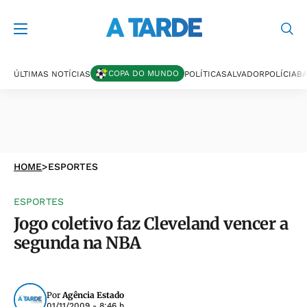
COPA DO MUNDO
ÚLTIMAS NOTÍCIAS
POLÍTICA
SALVADOR
POLÍCIA
BA
HOME
>
ESPORTES
ESPORTES
Jogo coletivo faz Cleveland vencer a
segunda na NBA
Por
Agência Estado
01/11/2009 - 8:46 h