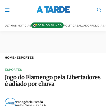
COPA DO MUNDO
ÚLTIMAS NOTÍCIAS
POLÍTICA
SALVADOR
POLÍCIA
BA
HOME
>
ESPORTES
ESPORTES
Jogo do Flamengo pela Libertadores
é adiado por chuva
Por
Agência Estado
06/04/2010 - 23:22 h