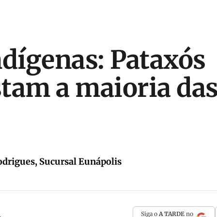
ndígenas: Pataxós
tam a maioria da
odrigues, Sucursal Eunápolis
Siga o
A TARDE
no