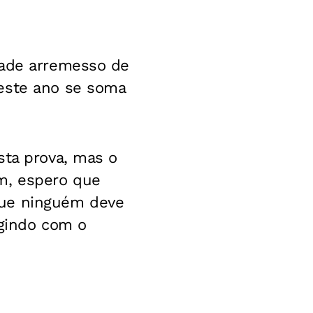
dade arremesso de
deste ano se soma
sta prova, mas o
m, espero que
que ninguém deve
rgindo com o