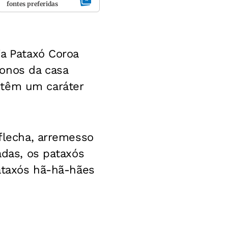
fontes preferidas
ia Pataxó Coroa
onos da casa
 têm um caráter
 flecha, arremesso
adas, os pataxós
pataxós hã-hã-hães