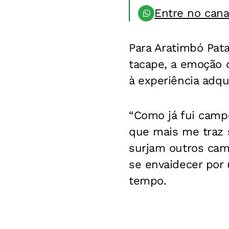
Entre no can
Para Aratimbó Pat
tacape, a emoção 
à experiência adqu
“Como já fui campe
que mais me traz 
surjam outros cam
se envaidecer por 
tempo.