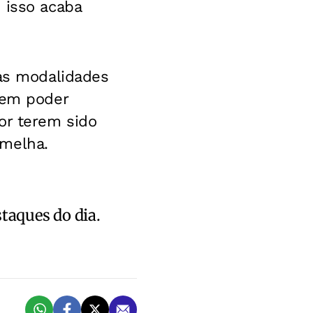
 isso acaba
das modalidades
 em poder
or terem sido
rmelha.
staques do dia.