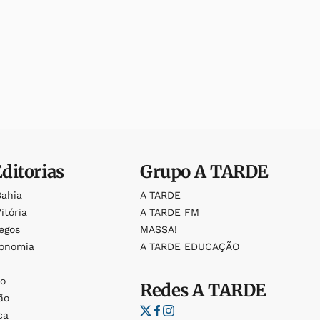
Editorias
Grupo
A TARDE
Bahia
A TARDE
itória
A TARDE FM
egos
MASSA!
ronomia
A TARDE EDUCAÇÃO
o
o
Redes
A TARDE
ão
ca