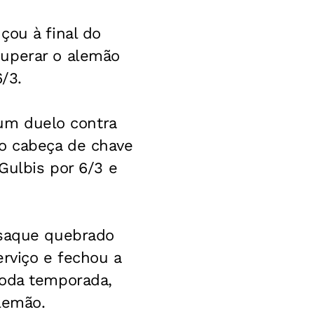
çou à final do
superar o alemão
6/3.
 um duelo contra
o cabeça de chave
Gulbis por 6/3 e
 saque quebrado
erviço e fechou a
toda temporada,
alemão.