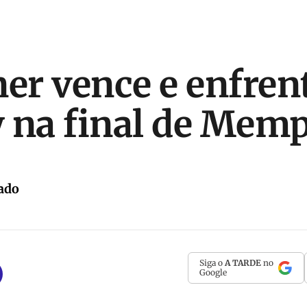
ner vence e enfren
 na final de Mem
ado
Siga o
A TARDE
no
Google