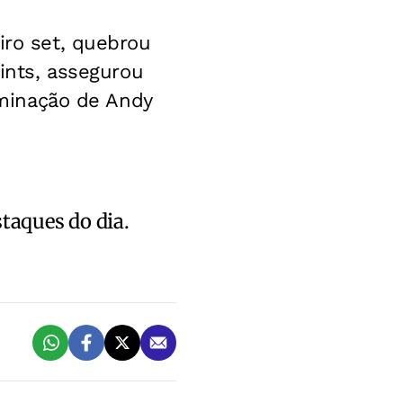
iro set, quebrou
oints, assegurou
liminação de Andy
staques do dia.