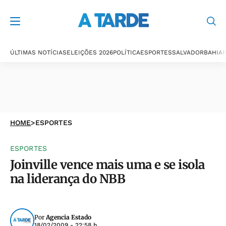
ÚLTIMAS NOTÍCIAS
ELEIÇÕES 2026
POLÍTICA
ESPORTES
SALVADOR
BAHIA
P
HOME
>
ESPORTES
ESPORTES
Joinville vence mais uma e se isola
na liderança do NBB
Por
Agencia Estado
18/02/2009 - 22:58 h