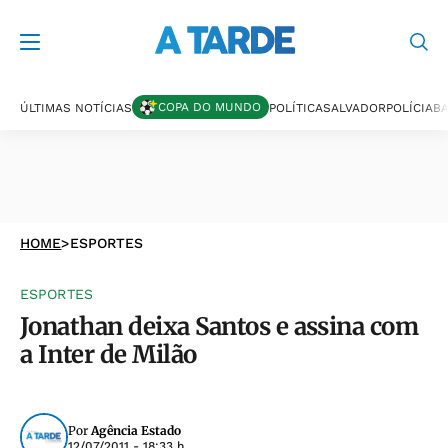
COPA DO MUNDO
ÚLTIMAS NOTÍCIAS
POLÍTICA
SALVADOR
POLÍCIA
BA
HOME
>
ESPORTES
ESPORTES
Jonathan deixa Santos e assina com
a Inter de Milão
Por
Agência Estado
12/07/2011 - 18:33 h