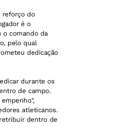
 reforço do
ogador é o
iu o comando da
o, pelo qual
prometeu dedicação
edicar durante os
dentro de campo.
e empenho",
dores atleticanos.
etribuir dentro de