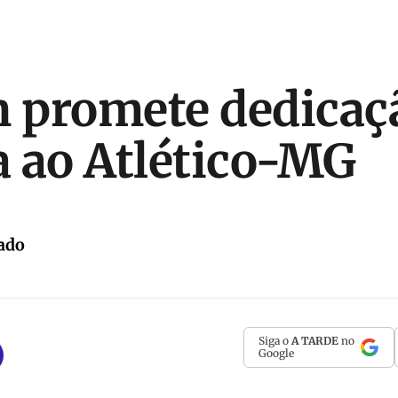
n promete dedica
 ao Atlético-MG
ado
Siga o
A TARDE
no
Google