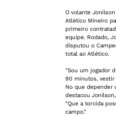
O volante Jonílson
Atlético Mineiro p
primeiro contrata
equipe. Rodado, Jo
disputou o Campeo
total ao Atlético.
"Sou um jogador de
90 minutos, vesti
No que depender d
destacou Jonílson,
"Que a torcida pos
campo."