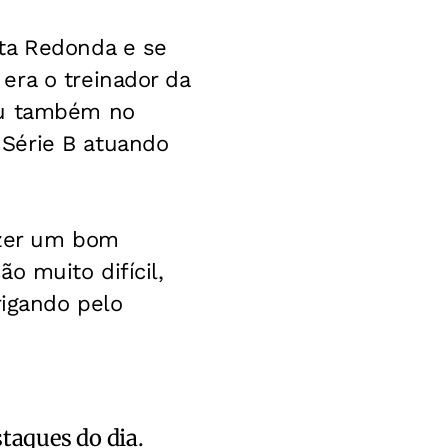
lta Redonda e se
era o treinador da
ou também no
Série B atuando
fazer um bom
o muito difícil,
rigando pelo
staques do dia.