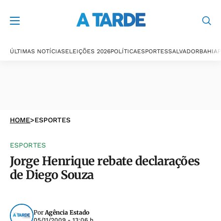
ÚLTIMAS NOTÍCIAS
ELEIÇÕES 2026
POLÍTICA
ESPORTES
SALVADOR
BAHIA
P
HOME
>
ESPORTES
ESPORTES
Jorge Henrique rebate declarações
de Diego Souza
Por
Agência Estado
05/11/2009 - 13:06 h