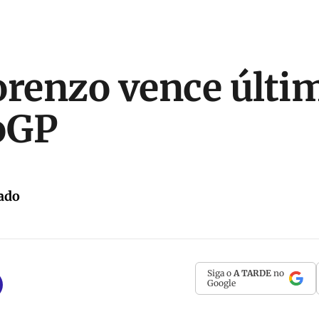
orenzo vence últi
oGP
ado
Siga o
A TARDE
no
Google