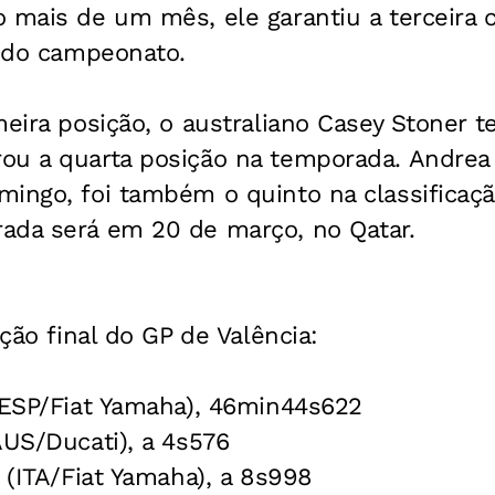
 mais de um mês, ele garantiu a terceira 
l do campeonato.
meira posição, o australiano Casey Stoner 
ou a quarta posição na temporada. Andrea 
ingo, foi também o quinto na classificação
ada será em 20 de março, no Qatar.
ação final do GP de Valência:
 (ESP/Fiat Yamaha), 46min44s622
AUS/Ducati), a 4s576
i (ITA/Fiat Yamaha), a 8s998