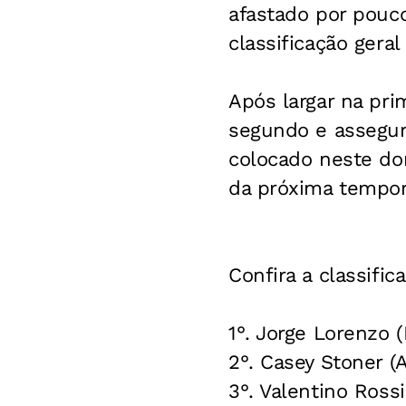
afastado por pouco
classificação gera
Após largar na pri
segundo e assegur
colocado neste dom
da próxima tempor
Confira a classific
1°. Jorge Lorenzo
2°. Casey Stoner (
3°. Valentino Ross