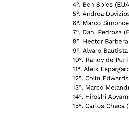
4°. Ben Spies (EUA
5°. Andrea Dovizio
6°. Marco Simoncel
7°. Dani Pedrosa (
8°. Hector Barbera
9°. Alvaro Bautist
10°. Randy de Pun
11°. Aleix Esparga
12°. Colin Edward
13°. Marco Melandr
14°. Hiroshi Aoyam
15°. Carlos Checa 