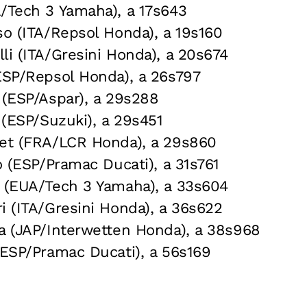
/Tech 3 Yamaha), a 17s643
so (ITA/Repsol Honda), a 19s160
li (ITA/Gresini Honda), a 20s674
ESP/Repsol Honda), a 26s797
 (ESP/Aspar), a 29s288
a (ESP/Suzuki), a 29s451
iet (FRA/LCR Honda), a 29s860
ro (ESP/Pramac Ducati), a 31s761
s (EUA/Tech 3 Yamaha), a 33s604
i (ITA/Gresini Honda), a 36s622
a (JAP/Interwetten Honda), a 38s968
(ESP/Pramac Ducati), a 56s169