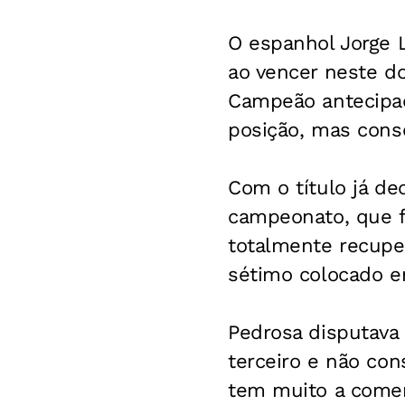
O espanhol Jorge 
ao vencer neste d
Campeão antecipado
posição, mas cons
Com o título já de
campeonato, que f
totalmente recuper
sétimo colocado em
Pedrosa disputava
terceiro e não con
tem muito a comem