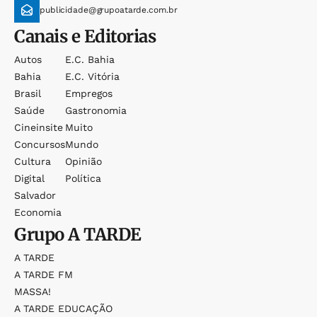
publicidade@grupoatarde.com.br
Canais e Editorias
Autos
E.c. Bahia
Bahia
E.c. Vitória
Brasil
Empregos
Saúde
Gastronomia
Cineinsite
Muito
Concursos
Mundo
Cultura
Opinião
Digital
Política
Salvador
Economia
Grupo
A TARDE
A TARDE
A TARDE FM
MASSA!
A TARDE EDUCAÇÃO