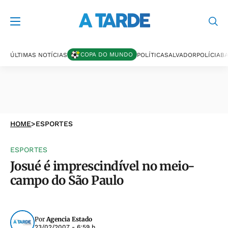
COPA DO MUNDO
ÚLTIMAS NOTÍCIAS
POLÍTICA
SALVADOR
POLÍCIA
BA
HOME
>
ESPORTES
ESPORTES
Josué é imprescindível no meio-
campo do São Paulo
Por
Agencia Estado
23/02/2007 - 6:59 h