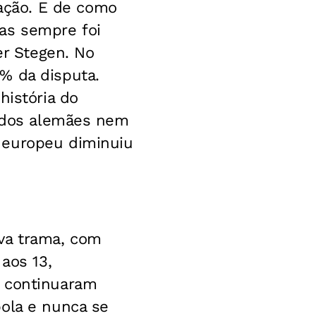
ação. E de como
as sempre foi
er Stegen. No
% da disputa.
história do
a dos alemães nem
 europeu diminuiu
va trama, com
aos 13,
s continuaram
bola e nunca se