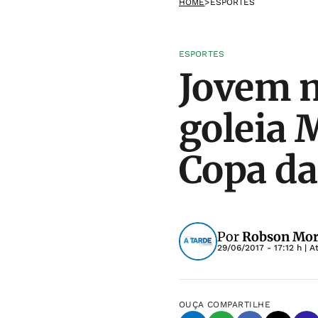
HOME
>
ESPORTES
ESPORTES
Jovem m
goleia M
Copa da
Por
Robson More
29/06/2017 - 17:12 h
| A
OUÇA
COMPARTILHE