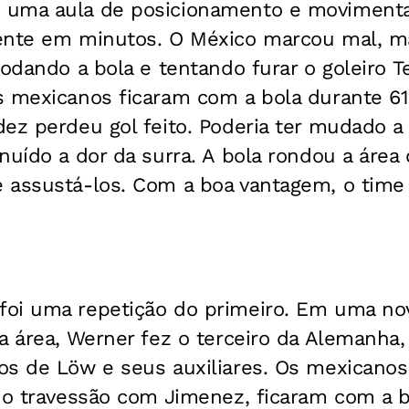
 uma aula de posicionamento e moviment
ente em minutos. O México marcou mal, m
rodando a bola e tentando furar o goleiro T
s mexicanos ficaram com a bola durante 61
ez perdeu gol feito. Poderia ter mudado a 
nuído a dor da surra. A bola rondou a áre
 assustá-los. Com a boa vantagem, o time
oi uma repetição do primeiro. Em uma no
a área, Werner fez o terceiro da Alemanha, 
os de Löw e seus auxiliares. Os mexicano
m o travessão com Jimenez, ficaram com a 