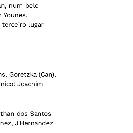
an, num belo
m Younes,
terceiro lugar
s, Goretzka (Can),
cnico: Joachim
athan dos Santos
enez, J.Hernandez