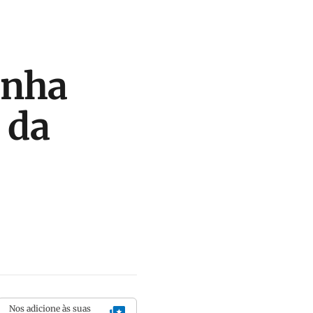
anha
 da
Nos adicione às suas