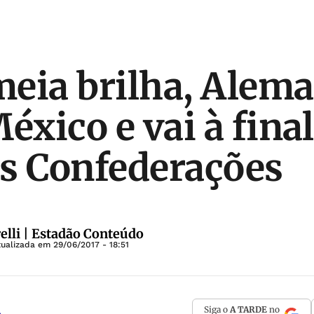
eia brilha, Alem
éxico e vai à final
s Confederações
lli | Estadão Conteúdo
tualizada em
29/06/2017 - 18:51
Siga o
A TARDE
no