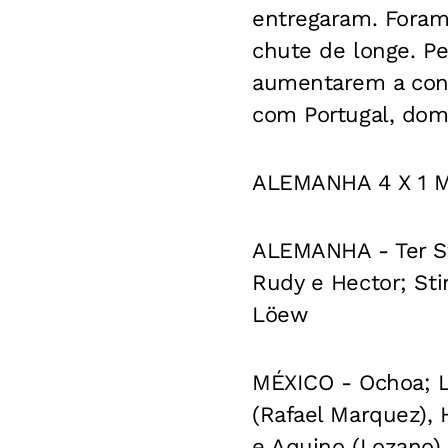
entregaram. Foram
chute de longe. P
aumentarem a conta
com Portugal, dom
ALEMANHA 4 X 1 
ALEMANHA -
Ter S
Rudy e Hector; Sti
Löew
MÉXICO -
Ochoa; L
(Rafael Marquez), 
e Aquino (Lozano).