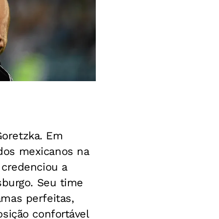
Goretzka. Em
dos mexicanos na
 credenciou a
sburgo. Seu time
mas perfeitas,
sição confortável