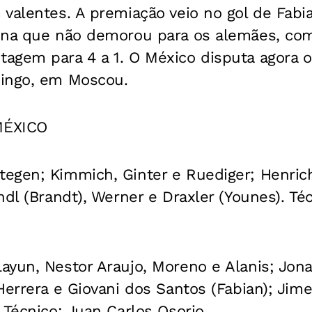
 valentes. A premiação veio no gol de Fabi
ena que não demorou para os alemães, co
gem para 4 a 1. O México disputa agora o 
ingo, em Moscou.
MÉXICO
tegen; Kimmich, Ginter e Ruediger; Henrich
ndl (Brandt), Werner e Draxler (Younes). Té
ayun, Nestor Araujo, Moreno e Alanis; Jon
Herrera e Giovani dos Santos (Fabian); Jim
 Técnico: Juan Carlos Osorio.