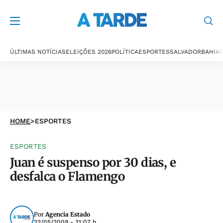
ÚLTIMAS NOTÍCIAS
ELEIÇÕES 2026
POLÍTICA
ESPORTES
SALVADOR
BAHIA
P
HOME
>
ESPORTES
ESPORTES
Juan é suspenso por 30 dias, e
desfalca o Flamengo
Por
Agencia Estado
22/05/2009 - 21:07 h