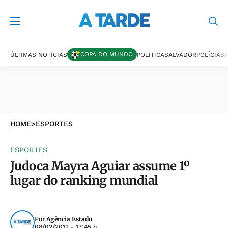
COPA DO MUNDO
ÚLTIMAS NOTÍCIAS
POLÍTICA
SALVADOR
POLÍCIA
BA
HOME
>
ESPORTES
ESPORTES
Judoca Mayra Aguiar assume 1º
lugar do ranking mundial
Por
Agência Estado
08/02/2012 - 17:45 h