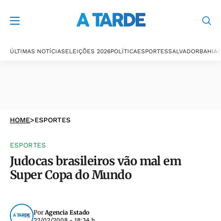
ÚLTIMAS NOTÍCIAS
ELEIÇÕES 2026
POLÍTICA
ESPORTES
SALVADOR
BAHIA
P
HOME
>
ESPORTES
ESPORTES
Judocas brasileiros vão mal em
Super Copa do Mundo
Por
Agencia Estado
22/02/2008 - 18:34 h