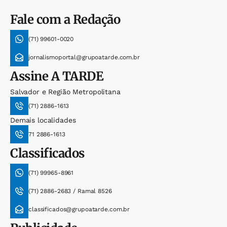
Fale com a Redação
(71) 99601-0020
jornalismoportal@grupoatarde.com.br
Assine
A TARDE
Salvador e Região Metropolitana
(71) 2886-1613
Demais localidades
71 2886-1613
Classificados
(71) 99965-8961
(71) 2886-2683 / Ramal 8526
classificados@grupoatarde.com.br