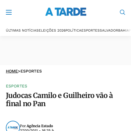
ÚLTIMAS NOTÍCIAS
ELEIÇÕES 2026
POLÍTICA
ESPORTES
SALVADOR
BAHIA
P
HOME
>
ESPORTES
ESPORTES
Judocas Camilo e Guilheiro vão à
final no Pan
Por
Agência Estado
27/10/2011 - 16:25 h