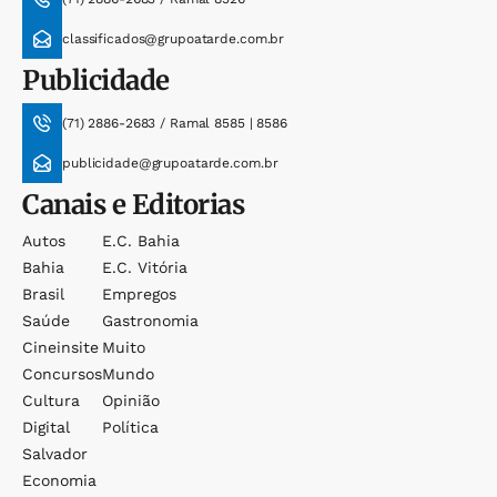
classificados@grupoatarde.com.br
Publicidade
(71) 2886-2683 / Ramal 8585 | 8586
publicidade@grupoatarde.com.br
Canais e Editorias
Autos
E.c. Bahia
Bahia
E.c. Vitória
Brasil
Empregos
Saúde
Gastronomia
Cineinsite
Muito
Concursos
Mundo
Cultura
Opinião
Digital
Política
Salvador
Economia