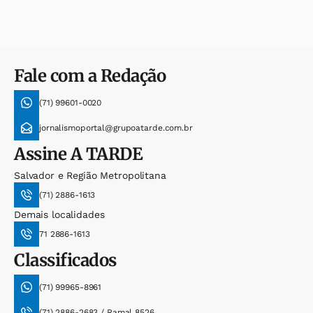
Fale com a Redação
(71) 99601-0020
jornalismoportal@grupoatarde.com.br
Assine
A TARDE
Salvador e Região Metropolitana
(71) 2886-1613
Demais localidades
71 2886-1613
Classificados
(71) 99965-8961
(71) 2886-2683 / Ramal 8526