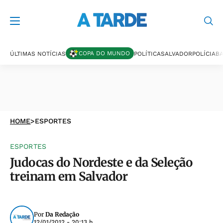
COPA DO MUNDO
ÚLTIMAS NOTÍCIAS
POLÍTICA
SALVADOR
POLÍCIA
BA
HOME
>
ESPORTES
ESPORTES
Judocas do Nordeste e da Seleção
treinam em Salvador
Por
Da Redação
12/01/2012 - 20:13 h