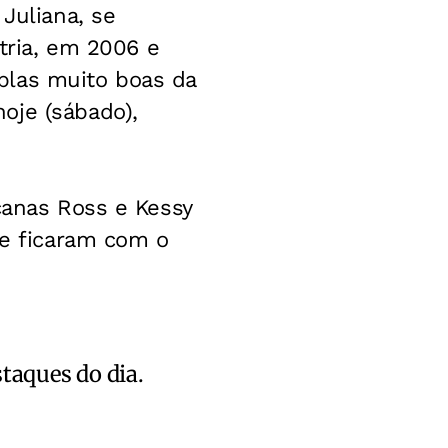
Juliana, se
stria, em 2006 e
plas muito boas da
oje (sábado),
canas Ross e Kessy
 e ficaram com o
staques do dia.