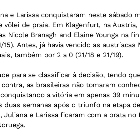
iana e Larissa conquistaram neste sábado 
e vôlei de praia. Em Klagenfurt, na Áustria
s Nicole Branagh and Elaine Youngs na fin
1/15). Antes, já havia vencido as austríacas
ais, também por 2 a 0 (21/18 e 21/19).
ade para se classificar à decisão, tendo qu
a contra, as brasileiras não tomaram conh
conquistando a vitória em apenas 39 minut
as duas semanas após o triunfo na etapa d
, Juliana e Larissa ficaram com a prata no
Noruega.