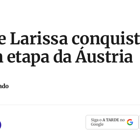
 e Larissa conquis
 etapa da Áustria
ado
Siga o
A TARDE
no
Google