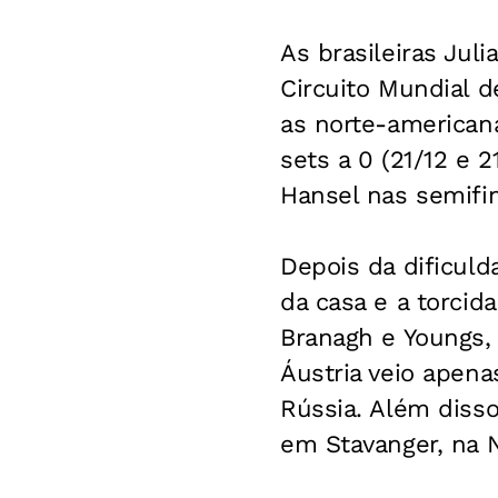
As brasileiras Jul
Circuito Mundial d
as norte-americana
sets a 0 (21/12 e 2
Hansel nas semifin
Depois da dificuld
da casa e a torcid
Branagh e Youngs, 
Áustria veio apen
Rússia. Além disso
em Stavanger, na 