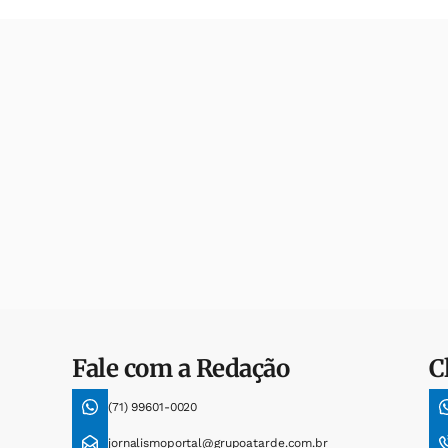
Fale com a Redação
C
(71) 99601-0020
jornalismoportal@grupoatarde.com.br