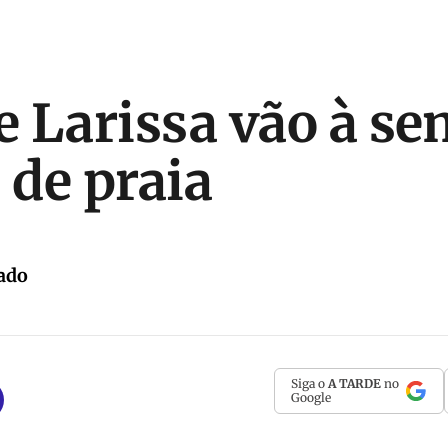
e Larissa vão à se
 de praia
ado
Siga o
A TARDE
no
Google