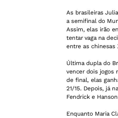
As brasileiras Juli
a semifinal do Mun
Assim, elas irão e
tentar vaga na dec
entre as chinesas
Última dupla do Br
vencer dois jogos n
de final, elas gan
21/15. Depois, já n
Fendrick e Hanson p
Enquanto Maria Cla