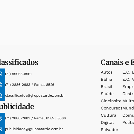
lassificados
Canais e 
Autos
E.c. 
(71) 99965-8961
Bahia
E.c. V
(71) 2886-2683 / Ramal 8526
Brasil
Empr
Saúde
Gast
classificados@grupoatarde.com.br
Cineinsite
Muit
ublicidade
Concursos
Mund
Cultura
Opini
(71) 2886-2683 / Ramal 8585 | 8586
Digital
Políti
publicidade@grupoatarde.com.br
Salvador