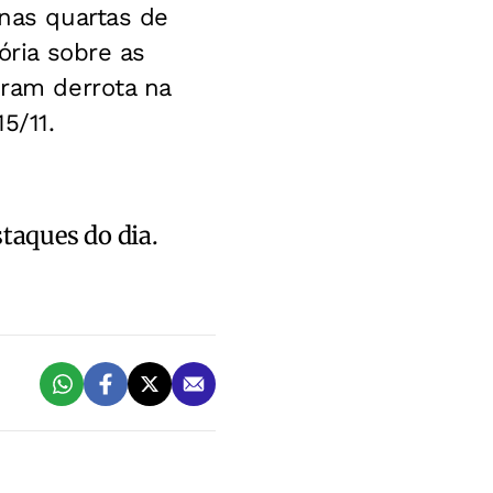
 nas quartas de
ória sobre as
eram derrota na
5/11.
staques do dia.