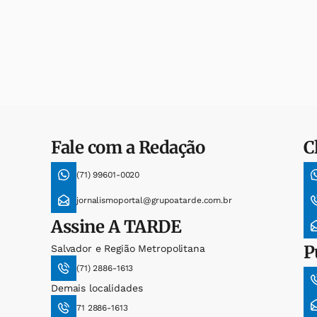
Fale com a Redação
C
(71) 99601-0020
jornalismoportal@grupoatarde.com.br
Assine
A TARDE
P
Salvador e Região Metropolitana
(71) 2886-1613
Demais localidades
71 2886-1613