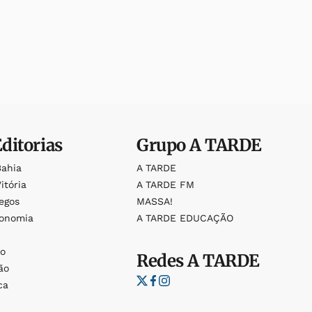
Editorias
Grupo
A TARDE
Bahia
A TARDE
itória
A TARDE FM
egos
MASSA!
ronomia
A TARDE EDUCAÇÃO
o
o
Redes
A TARDE
ão
ca