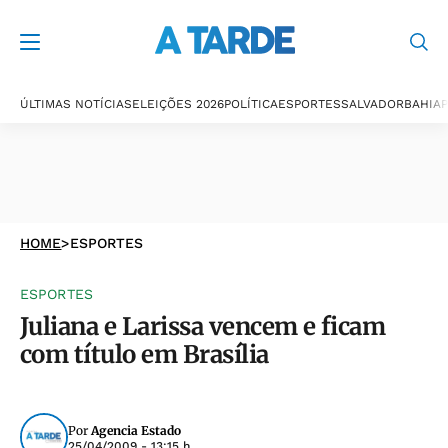
ÚLTIMAS NOTÍCIAS
ELEIÇÕES 2026
POLÍTICA
ESPORTES
SALVADOR
BAHIA
P
HOME
>
ESPORTES
ESPORTES
Juliana e Larissa vencem e ficam
com título em Brasília
Por
Agencia Estado
25/04/2009 - 13:15 h