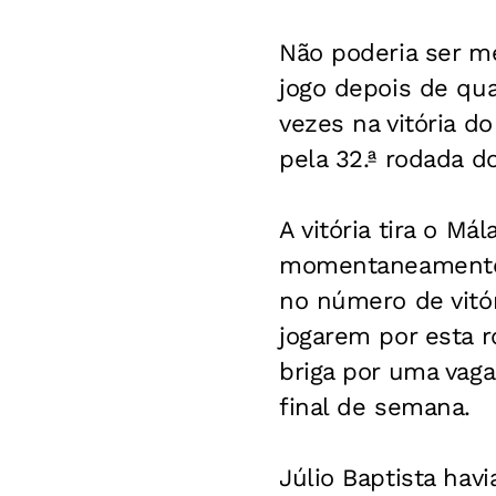
Não poderia ser me
jogo depois de qua
vezes na vitória d
pela 32.ª rodada 
A vitória tira o M
momentaneamente. 
no número de vitór
jogarem por esta ro
briga por uma vag
final de semana.
Júlio Baptista hav