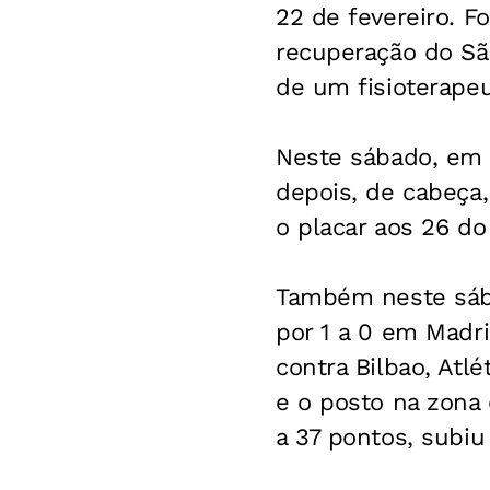
22 de fevereiro. 
recuperação do São
de um fisioterapeu
Neste sábado, em s
depois, de cabeça
o placar aos 26 do
Também neste sábad
por 1 a 0 em Madri
contra Bilbao, Atl
e o posto na zona 
a 37 pontos, subiu