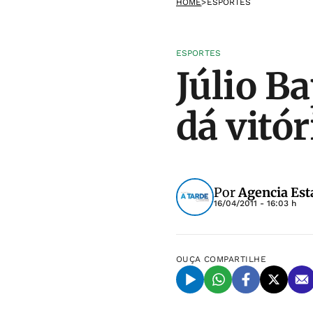
HOME
>
ESPORTES
ESPORTES
Júlio B
dá vitó
Por
Agencia Est
16/04/2011 - 16:03 h
OUÇA
COMPARTILHE