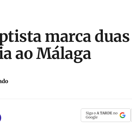
aptista marca duas
ria ao Málaga
ado
Siga o
A TARDE
no
Google