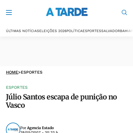
ÚLTIMAS NOTÍCIAS
ELEIÇÕES 2026
POLÍTICA
ESPORTES
SALVADOR
BAHIA
P
HOME
>
ESPORTES
ESPORTES
Júlio Santos escapa de punição no
Vasco
Por
Agencia Estado
28/05/2007 - 20:33 h