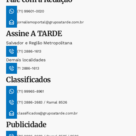
(71) 99601-0020
jornalismoportal@grupoatarde.com.br
Assine
A TARDE
Salvador e Região Metropolitana
(71) 2886-1613
Demais localidades
71 2886-1613
Classificados
(71) 99965-8961
(71) 2886-2683 / Ramal 8526
classificados@grupoatarde.com.br
Publicidade