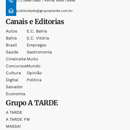
(71) 2886-2683 / Ramal 8585 | 8586
publicidade@grupoatarde.com.br
Canais e Editorias
Autos
E.c. Bahia
Bahia
E.c. Vitória
Brasil
Empregos
Saúde
Gastronomia
Cineinsite
Muito
Concursos
Mundo
Cultura
Opinião
Digital
Política
Salvador
Economia
Grupo
A TARDE
A TARDE
A TARDE FM
MASSA!