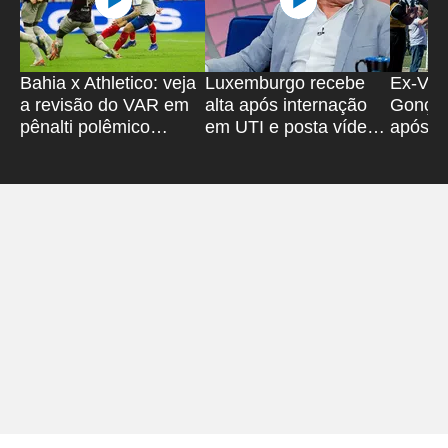
Bahia x Athletico: veja
Luxemburgo recebe
Ex-Vitó
a revisão do VAR em
alta após internação
Gonçal
pênalti polêmico
em UTI e posta vídeo;
após sa
anulado
assista
'Super