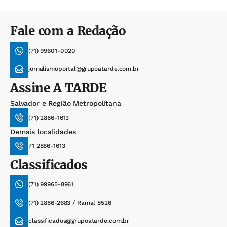
Fale com a Redação
(71) 99601-0020
jornalismoportal@grupoatarde.com.br
Assine
A TARDE
Salvador e Região Metropolitana
(71) 2886-1613
Demais localidades
71 2886-1613
Classificados
(71) 99965-8961
(71) 2886-2683 / Ramal 8526
classificados@grupoatarde.com.br