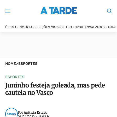
ÚLTIMAS NOTÍCIAS
ELEIÇÕES 2026
POLÍTICA
ESPORTES
SALVADOR
BAHIA
P
HOME
>
ESPORTES
ESPORTES
Juninho festeja goleada, mas pede
cautela no Vasco
Por
Agência Estado
01/04/2012 - 11:03 h