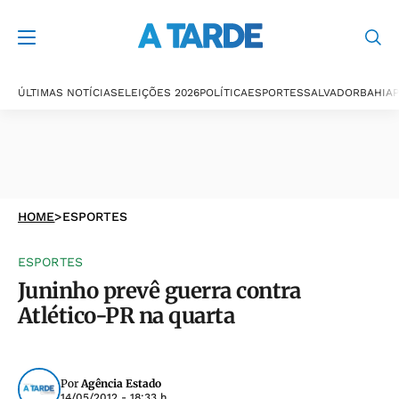
ÚLTIMAS NOTÍCIAS
ELEIÇÕES 2026
POLÍTICA
ESPORTES
SALVADOR
BAHIA
P
HOME
>
ESPORTES
ESPORTES
Juninho prevê guerra contra
Atlético-PR na quarta
Por
Agência Estado
14/05/2012 - 18:33 h